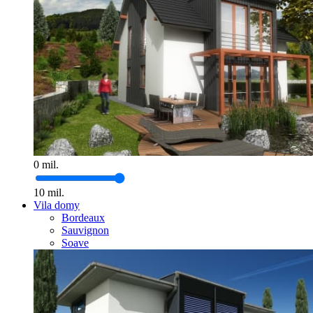
0
mil.
10
mil.
Vila domy
Bordeaux
Sauvignon
Soave