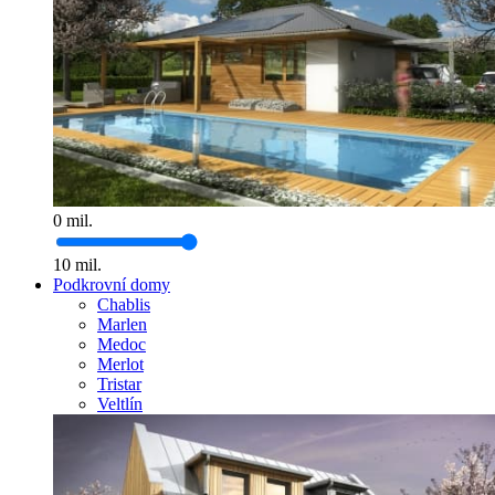
0
mil.
10
mil.
Podkrovní domy
Chablis
Marlen
Medoc
Merlot
Tristar
Veltlín