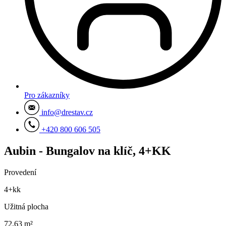
Pro zákazníky
info@drestav.cz
+420 800 606 505
Aubin - Bungalov na klíč, 4+KK
Provedení
4+kk
Užitná plocha
72,63 m²