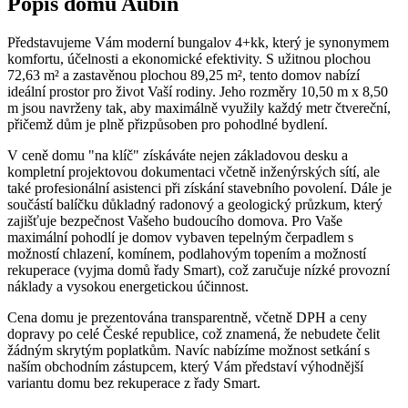
Popis domu Aubin
Představujeme
Vám
moderní
bungalov
4+kk,
který
je
synonymem
komfortu,
účelnosti
a
ekonomické
efektivity.
S
užitnou
plochou
72,63
m²
a
zastavěnou
plochou
89,25
m²,
tento
domov
nabízí
ideální
prostor
pro
život
Vaší
rodiny.
Jeho
rozměry
10,50
m
x
8,50
m
jsou
navrženy
tak,
aby
maximálně
využily
každý
metr
čtvereční,
přičemž
dům
je
plně
přizpůsoben
pro
pohodlné
bydlení.
V ceně domu "na klíč" získáváte nejen základovou desku a
kompletní projektovou dokumentaci včetně inženýrských sítí, ale
také profesionální asistenci při získání stavebního povolení. Dále je
součástí balíčku důkladný radonový a geologický průzkum, který
zajišťuje bezpečnost Vašeho budoucího domova. Pro Vaše
maximální pohodlí je domov vybaven tepelným čerpadlem s
možností chlazení, komínem, podlahovým topením a možností
rekuperace (vyjma domů řady Smart), což zaručuje nízké provozní
náklady a vysokou energetickou účinnost.
Cena domu je prezentována transparentně, včetně DPH a ceny
dopravy po celé České republice, což znamená, že nebudete čelit
žádným skrytým poplatkům. Navíc nabízíme možnost setkání s
naším obchodním zástupcem, který Vám představí výhodnější
variantu domu bez rekuperace z řady Smart.