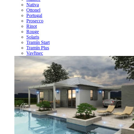
Nativa
Ottonel
Portugal
Prosecco
Rinot
Rouge
Solaris
Tramín Start
Tramín Plus
Vavřinec